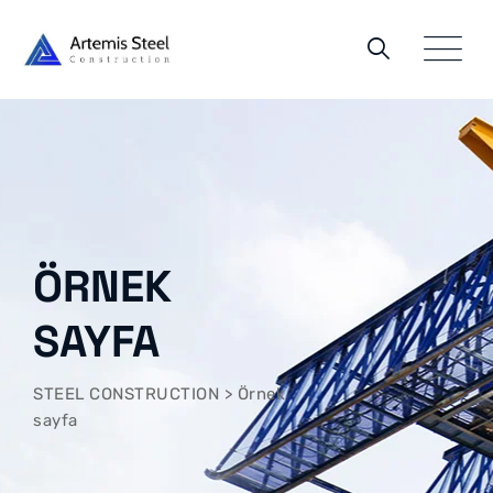
Skip
to
content
ÖRNEK
SAYFA
STEEL CONSTRUCTION
>
Örnek
sayfa